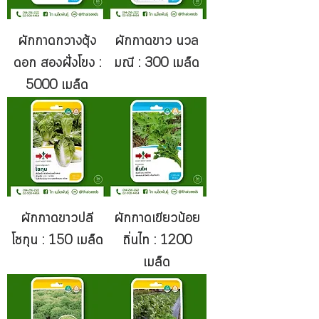
ผักกาดกวางตุ้ง
ผักกาดขาว นวล
ดอก สองฝั่งโขง :
มณี : 300 เมล็ด
5000 เมล็ด
ผักกาดขาวปลี
ผักกาดเขียวน้อย
โชกุน : 150 เมล็ด
ถิ่นไท : 1200
เมล็ด