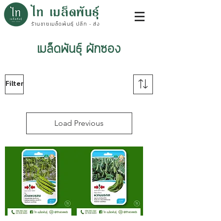
ไท เมล็ดพันธุ์
ร้านขายเมล็ดพันธุ์ ปลีก - ส่ง
เมล็ดพันธุ์ ผักซอง
Filter
Load Previous