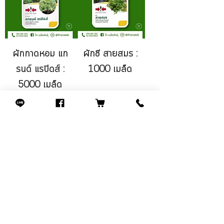
ผักกาดหอม แก
ผักชี สายสมร :
รนด์ แรปิดส์ :
1000 เมล็ด
5000 เมล็ด
ผักบุ้งจีน ยอดไผ่ :
ผักสลัด เรดโอ๊ค
400 เมล็ด
พลัส : 40 เมล็ด