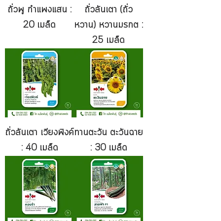
ถั่วพู กำแพงแสน :
ถั่วลันเตา (ถั่ว
20 เมล็ด
หวาน) หวานมรกต :
25 เมล็ด
ถั่วลันเตา เวียงพิงค์
ทานตะวัน ตะวันฉาย
: 40 เมล็ด
: 30 เมล็ด