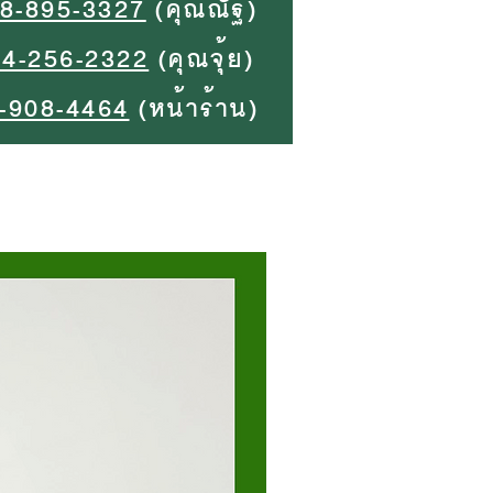
8-895-3327
(คุณณัฐ)
94-256-2322
(คุณจุ้ย)
-908-4464
(หน้าร้าน)