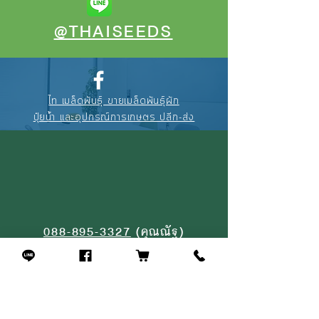
@THAISEEDS
ไท เมล็ดพันธุ์ ขายเมล็ดพันธุ์ผัก
ปุ๋ยน้ำ และอุปกรณ์การเกษตร ปลีก-ส่ง
088-895-3327
(คุณณัฐ)
094-256-2322
(คุณจุ้ย)
02-908-4464
(หน้าร้าน)