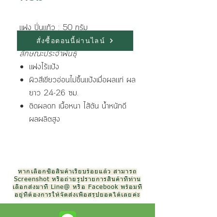
แฟง ปิ่นแก้ว : 50 กรัม
สั่งซื้อตอนนี้ผ่านไลน์
ลักษณะประจำพันธุ์
แฟงไร้แป้ง
ผิวสีเขียวอ่อนไม่ขึ้นแป้งเมื่อผลแก่ ผล
ยาว 24-26 ซม.
ติดผลดก เนื้อหนา ไส้ตัน น้ำหนักดี
ผลผลิตสูง
หากเลือกซื้อสินค้าเรียบร้อยแล้ว สามารถ
Screenshot หรือถ่ายรูปรายการสินค้าที่ท่าน
เลือกส่งมาที่ Line@ หรือ Facebook พร้อมที่
อยู่ที่ต้องการให้จัดส่งเพื่อสรุปยอดได้เลยค่ะ