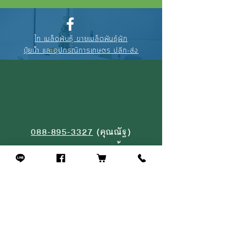
ไท เมล็ดพันธุ์ ขายเมล็ดพันธุ์ผัก
ปุ๋ยน้ำ และอุปกรณ์การเกษตร ปลีก-ส่ง
088-895-3327
(คุณณัฐ)
094-256-2322
(คุณจุ้ย)
02-908-4464
(หน้าร้าน)
สินค้าที่คล้ายกัน