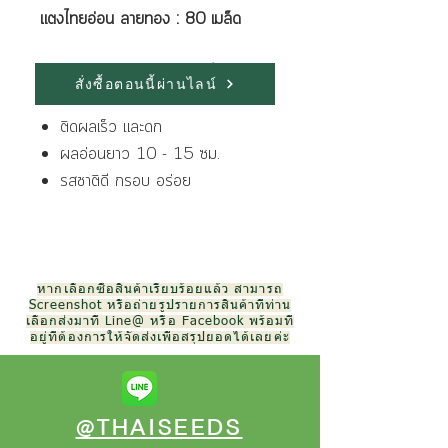
แตงไทยอ่อน ลายทอง : 80 เมล็ด
ลักษณะเด่นของพันธุ์ มีดังนี้
สั่งซื้อตอนนี้ผ่านไลน์
ต้นแข็งแรงแตก แขนงดี
ติดผลเร็ว และดก
ผลอ่อนยาว 10 - 15 ซม.
รสชาติดี กรอบ อร่อย
หากเลือกซื้อสินค้าเรียบร้อยแล้ว สามารถ
Screenshot หรือถ่ายรูปรายการสินค้าที่ท่าน
เลือกส่งมาที่ Line@ หรือ Facebook พร้อมที่
อยู่ที่ต้องการให้จัดส่งเพื่อสรุปยอดได้เลยค่ะ
@THAISEEDS