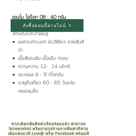
แตงโม ไฮร๊อก 08 : 40 กรัม
สั่งซื้อตอนนี้ผ่านไลน์
ลักษณะประจำพันธุ์
ผลทรงกระบอก ผิวสีเขียว ลายเส้นสี
ดำ
เนื้อสีแดงเข้ม เนื้อแข็ง กรอบ
ความหวาน 12- 14 บริกซ์
ขนาดผล 6 - 8 กิโลกรัม
อายุเก็บเกี่ยว 60 - 65 วันหลัง
หยอดเมล็ด
หากเลือกซื้อสินค้าเรียบร้อยแล้ว สามารถ
Screenshot หรือถ่ายรูปรายการสินค้าที่ท่าน
เลือกส่งมาที่ Line@ หรือ Facebook พร้อมที่