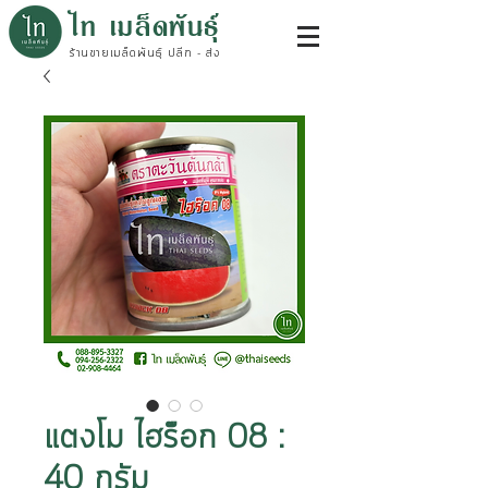
ไท เมล็ดพันธุ์
ร้านขายเมล็ดพันธุ์ ปลีก - ส่ง
แตงโม ไฮร๊อก 08 :
40 กรัม