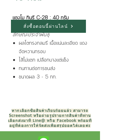
แตงโม กินรี C-28 : 40 กรัม
สั่งซื้อตอนนี้ผ่านไลน์
ลักษณะประจำพันธุ์
ผลโตทรงกลมรี เนื้อแน่นละเอียด แดง
จัดหวานกรอบ
ไส้ไม่แตก เปลือกบางแต่แข็ง
ทนทานต่อการขนส่ง
ขนาดผล 3 - 5 กก.
หากเลือกซื้อสินค้าเรียบร้อยแล้ว สามารถ
Screenshot หรือถ่ายรูปรายการสินค้าที่ท่าน
เลือกส่งมาที่ Line@ หรือ Facebook พร้อมที่
อยู่ที่ต้องการให้จัดส่งเพื่อสรุปยอดได้เลยค่ะ