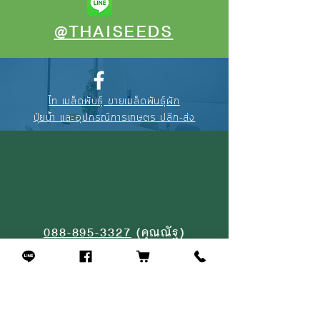
@THAISEEDS
ไท เมล็ดพันธุ์ ขายเมล็ดพันธุ์ผัก
ปุ๋ยน้ำ และอุปกรณ์การเกษตร ปลีก-ส่ง
088-895-3327
(คุณณัฐ)
094-256-2322
(คุณจุ้ย)
02-908-4464
(หน้าร้าน)