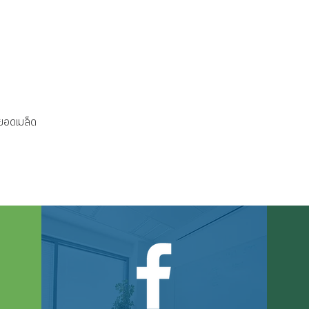
หยอดเมล็ด