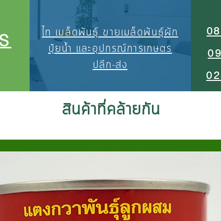
08
ไท เมล็ดพันธุ์ ขายเมล็ดพันธุ์ผัก
S
ปุ๋ยน้ำ และอุปกรณ์การเกษตร
0
ปลีก-ส่ง
02
สินค้าที่คล้ายกัน