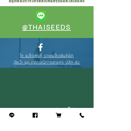
อยู่ที่ต้องการให้จัดส่งเพื่อสรุปยอดได้เลยค่ะ
@THAISEEDS
ไท เมล็ดพันธุ์ ขายเมล็ดพันธุ์ผัก
ปุ๋ยน้ำ และอุปกรณ์การเกษตร ปลีก-ส่ง
088-895-3327
(คุณณัฐ)
094-256-2322
(คุณจุ้ย)
02-908-4464
(หน้าร้าน)