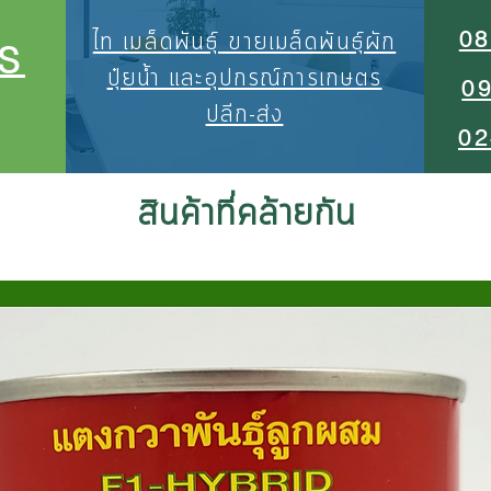
08
ไท เมล็ดพันธุ์ ขายเมล็ดพันธุ์ผัก
S
ปุ๋ยน้ำ และอุปกรณ์การเกษตร
0
ปลีก-ส่ง
02
สินค้าที่คล้ายกัน