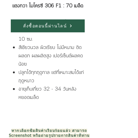
แตงกวา ไมโครซี 306 F1 : 70 เมล็ด
ลักษณะเด่นของพันธุ์ มีดังนี้
สั่งซื้อตอนนี้ผ่านไลน์
ต้นแข็งแรง แตกแขนงดี ผลยาว 9 -
10 ซม.
สีเขียวนวล ผิวเรียบ ไม่มีหนาม ติด
ผลดก ผลผลิตสูง เปอร์เซ็นต์ผลคด
น้อย
ปลูกได้ทุกฤดูกาล แต่ที่เหมาะสมได้แก่
ฤดูหนาว
อายุเก็บเกี่ยว 32 - 34 วันหลัง
หยอดเมล็ด
หากเลือกซื้อสินค้าเรียบร้อยแล้ว สามารถ
Screenshot หรือถ่ายรูปรายการสินค้าที่ท่าน