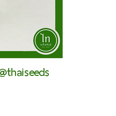
ผักกาดหัว หัวไชท้าว เอเวอร์เรส