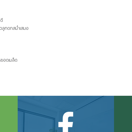
ดี
ิดลูกดกสม่ำเสมอ
งหยอดเมล็ด