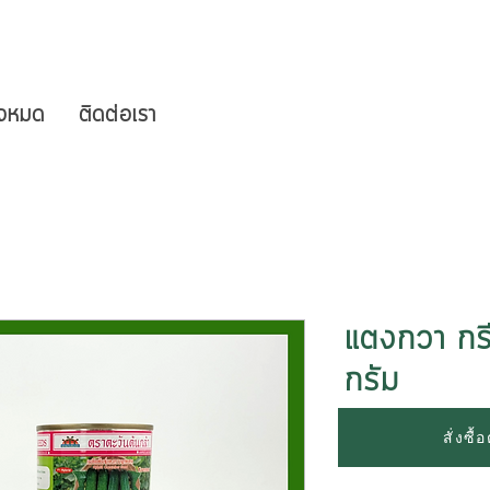
ั้งหมด
ติดต่อเรา
แตงกวา กร
กรัม
ขนาด
*
สั่งซื
Select