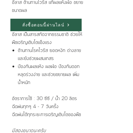
อีลาส ต้านทานไวรัส แก้ผลแห้งฝ่อ ขยาย
ขนาดผล
สั่งซื้อตอนนี้ผ่านไลน์
คุณสมบัติ
อีลาส เป็นสารสกัดจากธรรมชาติ ช่วยให้
พืชเจริญเติบโตแข็งแรง
ต้านทานโรคไวรัส ยอดหงิก ด่างลาย
และยังช่วยผสมเกสร
ป้องกันผลแห้ง ผลฝ่อ ป้องกันดอก
หลุดร่วงง่าย และช่วยขยายผล เพิ่ม
น้ำหนัก
อัตราการใช้ : 30 ซีซี / น้ำ 20 ลิตร
ฉีดพ่นทุกๆ 4 - 7 วันครั้ง
ฉีดพ่นได้ทุกระยะการเจริญเติบโตของพืช
มีสองขนาดนะครับ