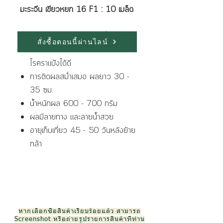
มะระจีน เขียวหยก 16 F1 : 10 เมล็ด
ลักษณะเด่นของพันธุ์ มีดังนี้
สั่งซื้อตอนนี้ผ่านไลน์
ต้นแข็งแรงทน ต่อโรคราน้ำค้าง และ
โรคราแป้งได้ดี
การติดผลสม่ำเสมอ ผลยาว 30 -
35 ซม.
น้ำหนักผล 600 - 700 กรัม
ผลมีลายทาง และลายน้ำสวย
อายุเก็บเกี่ยว 45 - 50 วันหลังย้าย
กล้า
หากเลือกซื้อสินค้าเรียบร้อยแล้ว สามารถ
Screenshot หรือถ่ายรูปรายการสินค้าที่ท่าน