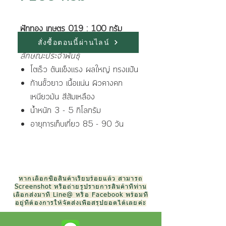
ฟักทอง เกษตร 019 : 100 กรัม
สั่งซื้อตอนนี้ผ่านไลน์
ลักษณะประจำพันธุ์
โตเร็ว ต้นแข็งแรง ผลใหญ่ ทรงแป้น
ก้านขั้วยาว เนื้อแน่น ผิวคางคก
เหนียวมัน สีส้มเหลือง
น้ำหนัก 3 - 5 กิโลกรัม
อายุการเก็บเกี่ยว 85 - 90 วัน
หากเลือกซื้อสินค้าเรียบร้อยแล้ว สามารถ
Screenshot หรือถ่ายรูปรายการสินค้าที่ท่าน
เลือกส่งมาที่ Line@ หรือ Facebook พร้อมที่
อยู่ที่ต้องการให้จัดส่งเพื่อสรุปยอดได้เลยค่ะ