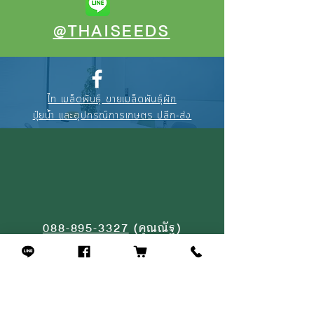
@THAISEEDS
ไท เมล็ดพันธุ์ ขายเมล็ดพันธุ์ผัก
ปุ๋ยน้ำ และอุปกรณ์การเกษตร ปลีก-ส่ง
088-895-3327
(คุณณัฐ)
094-256-2322
(คุณจุ้ย)
02-908-4464
(หน้าร้าน)