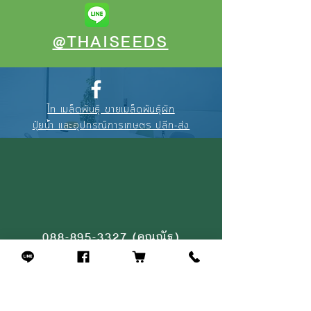
@THAISEEDS
ไท เมล็ดพันธุ์ ขายเมล็ดพันธุ์ผัก
ปุ๋ยน้ำ และอุปกรณ์การเกษตร ปลีก-ส่ง
088-895-3327
(คุณณัฐ)
094-256-2322
(คุณจุ้ย)
02-908-4464
(หน้าร้าน)