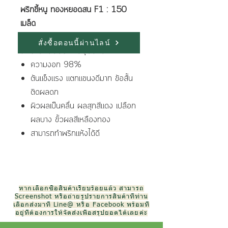
พริกขี้หนู ทองหยอดสน F1 : 150
เมล็ด
สั่งซื้อตอนนี้ผ่านไลน์
ลักษณะเด่นของพันธุ์มีดังนี้
ความงอก 98%
ต้นแข็งแรง แตกแขนงดีมาก ข้อสั้น
ติดผลดก
ผิวผลเป็นคลื่น ผลสุกสีแดง เปลือก
ผลบาง ขั้วผลสีเหลืองทอง
สามารถทำพริกแห้งได้ดี
หากเลือกซื้อสินค้าเรียบร้อยแล้ว สามารถ
Screenshot หรือถ่ายรูปรายการสินค้าที่ท่าน
เลือกส่งมาที่ Line@ หรือ Facebook พร้อมที่
อยู่ที่ต้องการให้จัดส่งเพื่อสรุปยอดได้เลยค่ะ