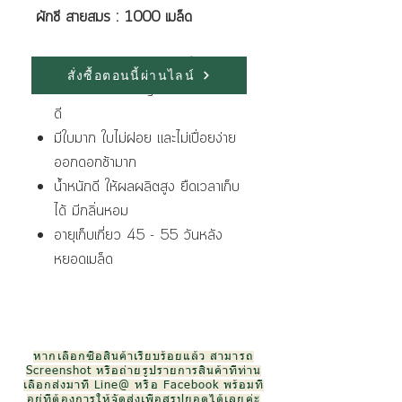
ผักชี สายสมร : 1000 เมล็ด
ลักษณะเด่นของพันธุ์ มีดังนี้
สั่งซื้อตอนนี้ผ่านไลน์
ราก และลำต้นใหญ่ แข็งแรง แตกกอ
ดี
มีใบมาก ใบไม่ฝอย และไม่เปื่อยง่าย
ออกดอกช้ามาก
น้ำหนักดี ให้ผลผลิตสูง ยืดเวลาเก็บ
ได้ มีกลิ่นหอม
อายุเก็บเกี่ยว 45 - 55 วันหลัง
หยอดเมล็ด
หากเลือกซื้อสินค้าเรียบร้อยแล้ว สามารถ
Screenshot หรือถ่ายรูปรายการสินค้าที่ท่าน
เลือกส่งมาที่ Line@ หรือ Facebook พร้อมที่
อยู่ที่ต้องการให้จัดส่งเพื่อสรุปยอดได้เลยค่ะ