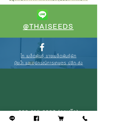
@THAISEEDS
ไท เมล็ดพันธุ์ ขายเมล็ดพันธุ์ผัก
ปุ๋ยน้ำ และอุปกรณ์การเกษตร ปลีก-ส่ง
088-895-3327
(คุณณัฐ)
094-256-2322
(คุณจุ้ย)
02-908-4464
(หน้าร้าน)