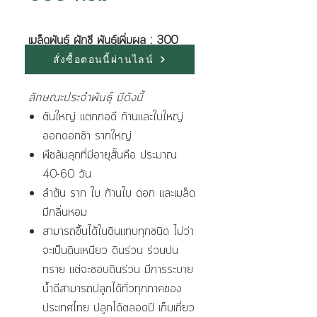
เมล็ดพันธุ์ ผักชี พันธุ์เพิ่มผล : 300
กรัม
สั่งซื้อตอนนี้ผ่านไลน์
ลักษณะประจำพันธุ์ มีดังนี้
ต้นใหญ่ แตกกอดี ก้านและใบใหญ่
ออกดอกช้า รากใหญ่
พืชล้มลุกที่มีอายุสั้นคือ ประมาณ
40-60 วัน
ลำต้น ราก ใบ ก้านใบ ดอก และเมล็ด
มีกลิ่นหอม
สามารถขึ้นได้ในดินแทบทุกชนิด ไม่ว่า
จะเป็นดินเหนียว ดินร่วน ร่วนปน
ทราย แต่จะชอบดินร่วน มีการระบาย
น้ำดีสามารถปลูกได้ทั่วทุกภาคของ
ประเทศไทย ปลูกได้ตลอดปี เก็บเกี่ยว