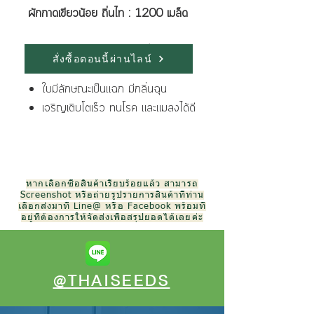
ผักกาดเขียวน้อย ถิ่นไท : 1200 เมล็ด
ลักษณะเด่นของพันธุ์ มีดังนี้
สั่งซื้อตอนนี้ผ่านไลน์
ลำต้นสีเขียว
ใบมีลักษณะเป็นแฉก มีกลิ่นฉุน
เจริญเติบโตเร็ว ทนโรค และแมลงได้ดี
หากเลือกซื้อสินค้าเรียบร้อยแล้ว สามารถ
Screenshot หรือถ่ายรูปรายการสินค้าที่ท่าน
เลือกส่งมาที่ Line@ หรือ Facebook พร้อมที่
อยู่ที่ต้องการให้จัดส่งเพื่อสรุปยอดได้เลยค่ะ
@THAISEEDS