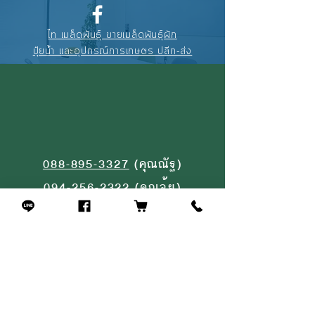
ไท เมล็ดพันธุ์ ขายเมล็ดพันธุ์ผัก
ปุ๋ยน้ำ และอุปกรณ์การเกษตร ปลีก-ส่ง
088-895-3327
(คุณณัฐ)
094-256-2322
(คุณจุ้ย)
02-908-4464
(หน้าร้าน)
สินค้าที่คล้ายกัน