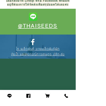
เลือกส่งมาที่ Line@ หรือ Facebook พร้อมที่
อยู่ที่ต้องการให้จัดส่งเพื่อสรุปยอดได้เลยค่ะ
@THAISEEDS
ไท เมล็ดพันธุ์ ขายเมล็ดพันธุ์ผัก
ปุ๋ยน้ำ และอุปกรณ์การเกษตร ปลีก-ส่ง
088-895-3327
(คุณณัฐ)
094-256-2322
(คุณจุ้ย)