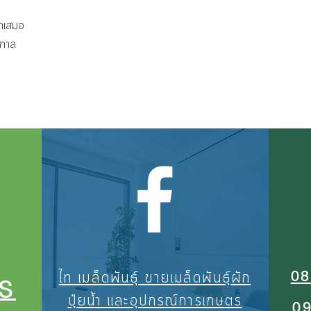
่ำเสมอ
ูกาล
08
ไท เมล็ดพันธุ์ ขายเมล็ดพันธุ์ผัก
S
ปุ๋ยน้ำ และอุปกรณ์การเกษตร
0