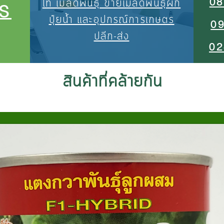
08
ไท เมล็ดพันธุ์ ขายเมล็ดพันธุ์ผัก
S
ปุ๋ยน้ำ และอุปกรณ์การเกษตร
0
ปลีก-ส่ง
02
สินค้าที่คล้ายกัน