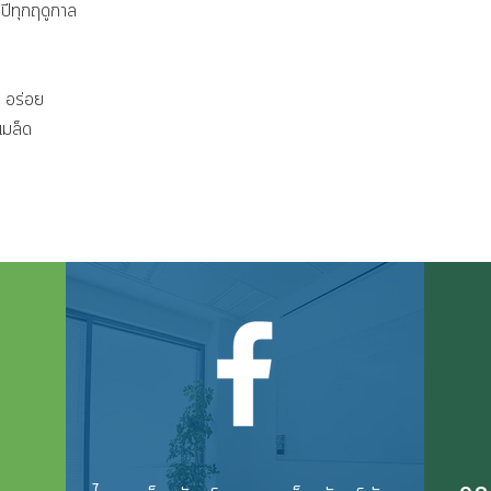
งปีทุกฤดูกาล
 อร่อย
เมล็ด