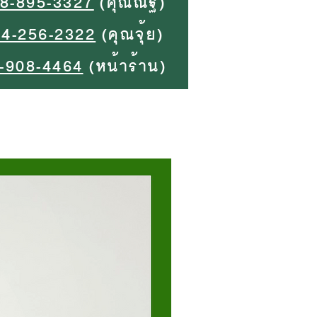
8-895-3327
(คุณณัฐ)
94-256-2322
(คุณจุ้ย)
-908-4464
(หน้าร้าน)