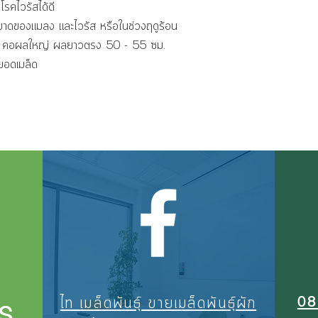
รคไวรัสได้ดี
รระบาดของแมลง และไวรัส หรือในช่วงฤดูร้อน
ข้ม คอผลใหญ่ ผลยาวตรง 50 - 55 ซม.
หยอดเมล็ด
08
ไท เมล็ดพันธุ์ ขายเมล็ดพันธุ์ผัก
S