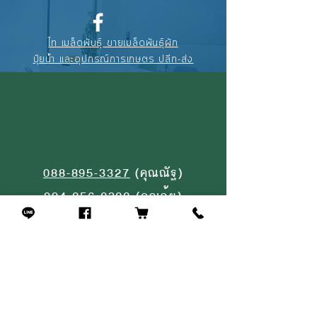
ไท เมล็ดพันธุ์ ขายเมล็ดพันธุ์ผัก
ปุ๋ยน้ำ และอุปกรณ์การเกษตร ปลีก-ส่ง
088-895-3327
(คุณณัฐ)
094-256-2322
(คุณจุ้ย)
02-908-4464
(หน้าร้าน)
สินค้าที่คล้ายกัน