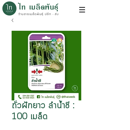
ไท เมล็ดพันธุ์
ร้านขายเมล็ดพันธุ์ ปลีก - ส่ง
ถั่วฝักยาว ลำน้ำชี :
100 เมล็ด