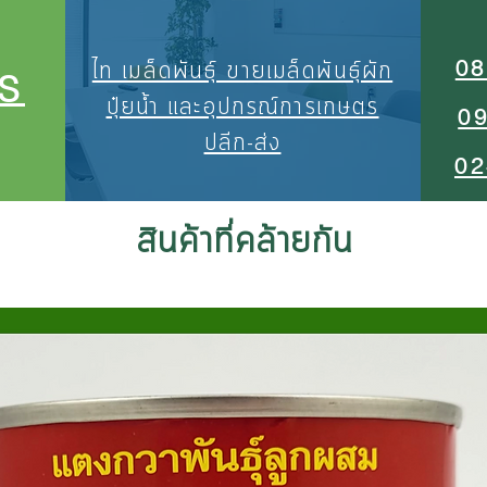
08
ไท เมล็ดพันธุ์ ขายเมล็ดพันธุ์ผัก
S
ปุ๋ยน้ำ และอุปกรณ์การเกษตร
0
ปลีก-ส่ง
02
สินค้าที่คล้ายกัน