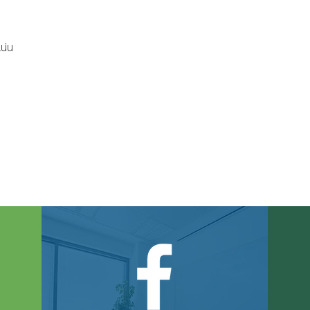
น่น
ี