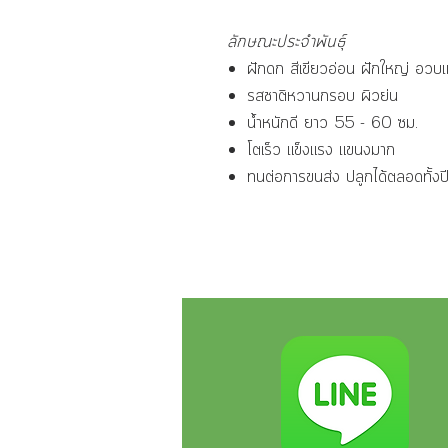
ลักษณะประจำพันธุ์
ฝักดก สีเขียวอ่อน ฝักใหญ่ อวบแ
รสชาติหวานกรอบ ผิวย่น
น้ำหนักดี ยาว 55 - 60 ซม.
โตเร็ว แข็งแรง แขนงมาก
ทนต่อการขนส่ง ปลูกได้ตลอดทั้งป