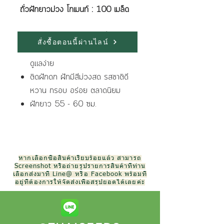
ถั่วฝักยาวม่วง โกเมนท์ : 100 เมล็ด
ลักษณะเด่นของพันธุ์ มีดังนี้
สั่งซื้อตอนนี้ผ่านไลน์
ต้นแข็งแรง แตกแขนงดี เก็บเกี่ยวเร็ว
ดูแลง่าย
ติดฝักดก ฝักมีสีม่วงสด รสชาติดี
หวาน กรอบ อร่อย ตลาดนิยม
ฝักยาว 55 - 60 ซม.
หากเลือกซื้อสินค้าเรียบร้อยแล้ว สามารถ
Screenshot หรือถ่ายรูปรายการสินค้าที่ท่าน
เลือกส่งมาที่ Line@ หรือ Facebook พร้อมที่
อยู่ที่ต้องการให้จัดส่งเพื่อสรุปยอดได้เลยค่ะ