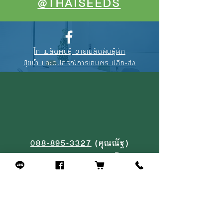
@THAISEEDS
ไท เมล็ดพันธุ์ ขายเมล็ดพันธุ์ผัก
ปุ๋ยน้ำ และอุปกรณ์การเกษตร ปลีก-ส่ง
088-895-3327
(คุณณัฐ)
094-256-2322
(คุณจุ้ย)
02-908-4464
(หน้าร้าน)
สินค้าที่คล้ายกัน