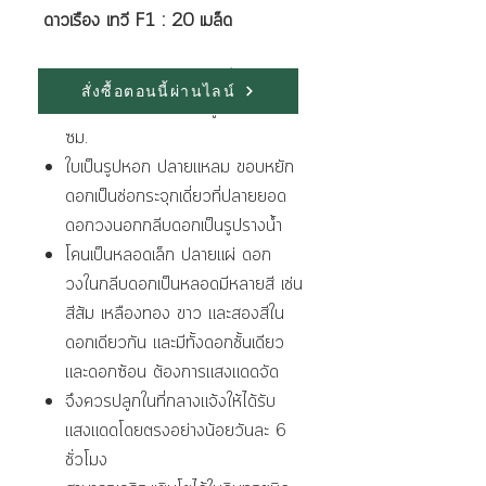
ดาวเรือง เทวี F1 : 20 เมล็ด
ลักษณะเด่นของพันธุ์ มีดังนี้
สั่งซื้อตอนนี้ผ่านไลน์
ดาวเรืองเป็นไม้ดอกต้นสูง 25 - 60
ซม.
ใบเป็นรูปหอก ปลายแหลม ขอบหยัก
ดอกเป็นช่อกระจุกเดี่ยวที่ปลายยอด
ดอกวงนอกกลีบดอกเป็นรูปรางน้ำ
โคนเป็นหลอดเล็ก ปลายแผ่ ดอก
วงในกลีบดอกเป็นหลอดมีหลายสี เช่น
สีส้ม เหลืองทอง ขาว และสองสีใน
ดอกเดียวกัน และมีทั้งดอกชั้นเดียว
และดอกซ้อน ต้องการแสงแดดจัด
จึงควรปลูกในที่กลางแจ้งให้ได้รับ
แสงแดดโดยตรงอย่างน้อยวันละ 6
ชั่วโมง