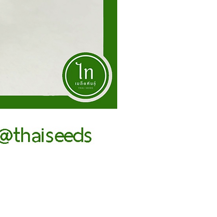
ผักกาดหัว หัวไชท้าว เอเวอร์เรส