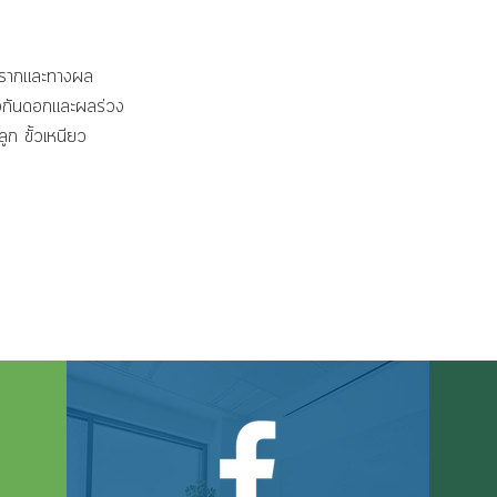
งรากและทางผล
งกันดอกและผลร่วง
ูก ขั้วเหนียว