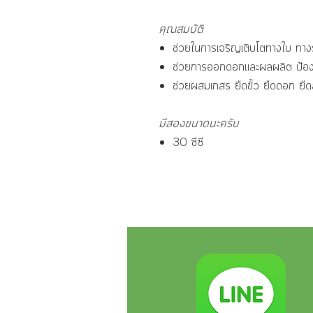
คุณสมบัติ
ช่วยในการเจริญเติบโตทางใบ ทา
ช่วยการออกดอกและผลผลิต ป้อ
ช่วยผสมเกสร ยืดขั้ว ยืดดอก ยืดล
มีสองขนาดนะครับ
30 ซีซี