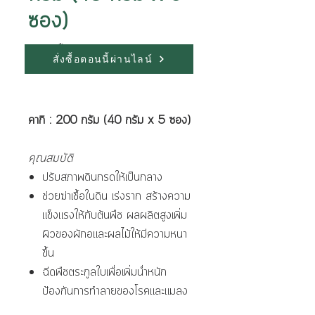
ซอง)
ขนาด
*
สั่งซื้อตอนนี้ผ่านไลน์
คากิ : 200 กรัม (40 กรัม x 5 ซอง)
คุณสมบัติ
ปรับสภาพดินกรดให้เป็นกลาง
ช่วยฆ่าเชื้อในดิน เร่งราก สร้างความ
แข็งแรงให้กับต้นพืช ผลผลิตสูงเพิ่ม
ผิวของผักอและผลไม้ให้มีความหนา
ขึ้น
ฉีดพืชตระกูลใบเพื่อเพิ่มน่ำหนัก
ป้องกันการทำลายของโรคและแมลง