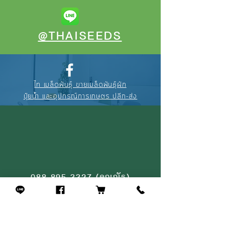
@THAISEEDS
ไท เมล็ดพันธุ์ ขายเมล็ดพันธุ์ผัก
ปุ๋ยน้ำ และอุปกรณ์การเกษตร ปลีก-ส่ง
088-895-3327
(คุณณัฐ)
094-256-2322
(คุณจุ้ย)
02-908-4464
(หน้าร้าน)