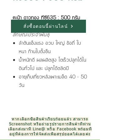
คะน้า ดาวทอง ทีซี635 : 500 กรัม
สั่งซื้อตอนนี้ผ่านไลน์
ลักษณะประจำพันธุ์
ลำต้นแข็งแรง อวบ ใหญ่ ข้อถี่ ใบ
หนา ก้านใบตั้งขึน
น้ำหนักดี ผลผลิตสูง โตเร็วปลูกได้ใน
ดินทั่วไป และ ปลูกได้ตลิดปี
อายุเก็บเกี่ยวหลังเพาะเมล็ด 40 - 50
วัน
หากเลือกซื้อสินค้าเรียบร้อยแล้ว สามารถ
Screenshot หรือถ่ายรูปรายการสินค้าที่ท่าน
เลือกส่งมาที่ Line@ หรือ Facebook พร้อมที่
อยู่ที่ต้องการให้จัดส่งเพื่อสรุปยอดได้เลยค่ะ