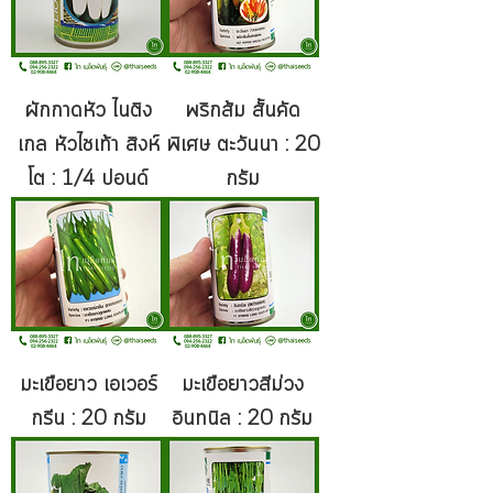
ผักกาดหัว ไนติง
พริกส้ม สั้นคัด
เกล หัวไชเท้า สิงห์
พิเศษ ตะวันนา : 20
โต : 1/4 ปอนด์
กรัม
มะเขือยาว เอเวอร์
มะเขือยาวสีม่วง
กรีน : 20 กรัม
อินทนิล : 20 กรัม